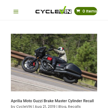
0 Items
Aprilia Moto Guzzi Brake Master Cylinder Recall
by
CycleVIN
|
Aug 21, 2019
|
Blog
,
Recalls